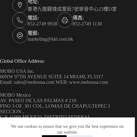
地址:
香港九龍觀塘成業街7號寧晉中心25樓D室
電話:
傳真:
852-2749 9938
852-2749 1138
電郵:
marketing@kkl.com.hk
Global Office Address:
MOBO USA Inc.
00NW 97TH AVENUE SUITE 14 MIAMI, FL3317
Email: sales@mobousa.com WEB: www.mobousa.com
MOBO Mexico
AV. PASEO DE LAS PALMAS # 210
PISO 3 OF. 301 COL. LOMAS DE CHAPULTEPEC I
SECCION ,
C.P. 11000 MEXICO, DISTRITO FEDERAL
WEB: www.mobo.com.mx
We use cookies to ensure that we give you the best experience on
our website.