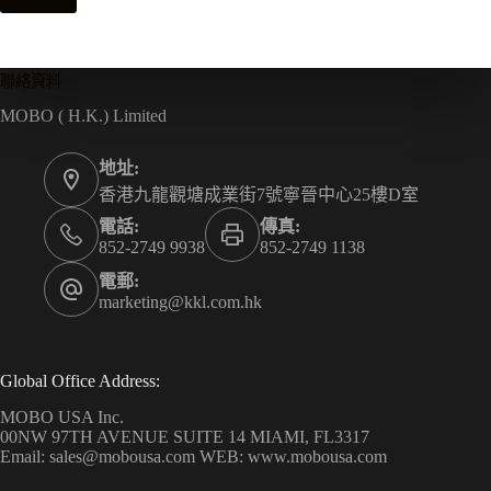
聯絡資料
MOBO ( H.K.) Limited
地址:
香港九龍觀塘成業街7號寧晉中心25樓D室
電話:
傳真:
852-2749 9938
852-2749 1138
電郵:
marketing@kkl.com.hk
Global Office Address:
MOBO USA Inc.
00NW 97TH AVENUE SUITE 14 MIAMI, FL3317
Email: sales@mobousa.com WEB: www.mobousa.com