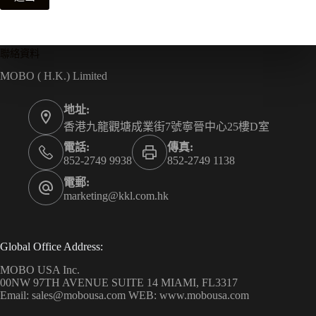
聯絡資料
MOBO ( H.K.) Limited
地址:
香港九龍觀塘成業街7號寧晉中心25樓D室
電話:
傳真:
852-2749 9938
852-2749 1138
電郵:
marketing@kkl.com.hk
Global Office Address:
MOBO USA Inc.
00NW 97TH AVENUE SUITE 14 MIAMI, FL3317
Email: sales@mobousa.com WEB: www.mobousa.com