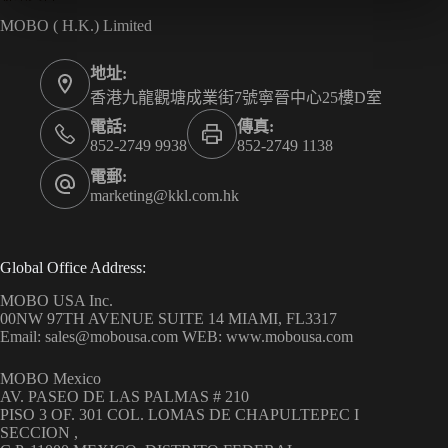
MOBO ( H.K.) Limited
地址:
香港九龍觀塘成業街7號寧晉中心25樓D室
電話:
傳真:
852-2749 9938
852-2749 1138
電郵:
marketing@kkl.com.hk
Global Office Address:
MOBO USA Inc.
00NW 97TH AVENUE SUITE 14 MIAMI, FL3317
Email: sales@mobousa.com WEB: www.mobousa.com
MOBO Mexico
AV. PASEO DE LAS PALMAS # 210
PISO 3 OF. 301 COL. LOMAS DE CHAPULTEPEC I
SECCION ,