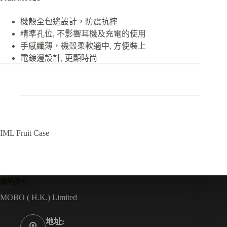
機殼全包邊設計，防震抗摔
精準孔位, 不影響耳機及充電的使用
手感纖薄，機殼柔軟適中, 方便裝上
電鍍邊設計, 更顯時尚
IML Fruit Case
聯絡資料
MOBO ( H.K.) Limited
地址: