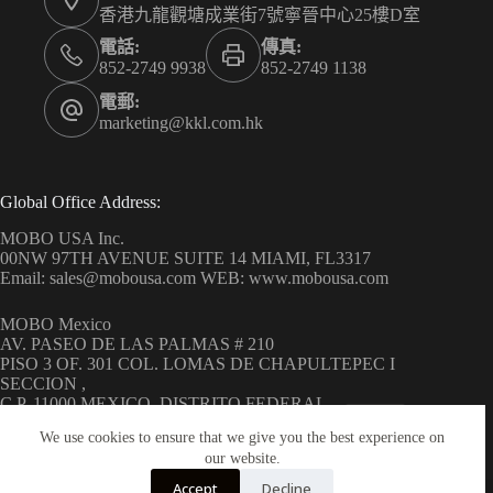
香港九龍觀塘成業街7號寧晉中心25樓D室
電話:
傳真:
852-2749 9938
852-2749 1138
電郵:
marketing@kkl.com.hk
Global Office Address:
MOBO USA Inc.
00NW 97TH AVENUE SUITE 14 MIAMI, FL3317
Email: sales@mobousa.com WEB: www.mobousa.com
MOBO Mexico
AV. PASEO DE LAS PALMAS # 210
PISO 3 OF. 301 COL. LOMAS DE CHAPULTEPEC I
SECCION ,
C.P. 11000 MEXICO, DISTRITO FEDERAL
WEB: www.mobo.com.mx
We use cookies to ensure that we give you the best experience on
our website.
Accept
Decline
Copyright © 2026 MOBO ( H.K.) Limited