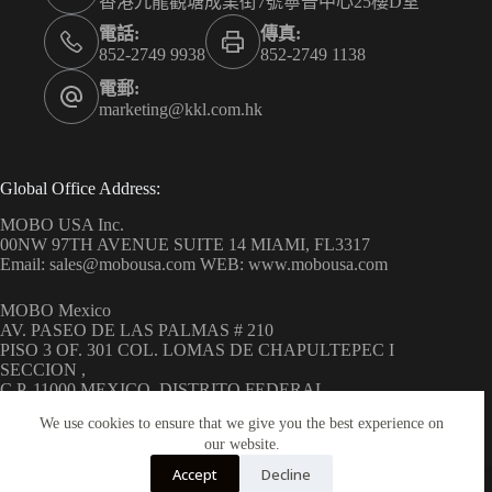
香港九龍觀塘成業街7號寧晉中心25樓D室
電話:
傳真:
852-2749 9938
852-2749 1138
電郵:
marketing@kkl.com.hk
Global Office Address:
MOBO USA Inc.
00NW 97TH AVENUE SUITE 14 MIAMI, FL3317
Email: sales@mobousa.com WEB: www.mobousa.com
MOBO Mexico
AV. PASEO DE LAS PALMAS # 210
PISO 3 OF. 301 COL. LOMAS DE CHAPULTEPEC I
SECCION ,
C.P. 11000 MEXICO, DISTRITO FEDERAL
WEB: www.mobo.com.mx
We use cookies to ensure that we give you the best experience on
our website.
Accept
Decline
Copyright © 2026 MOBO ( H.K.) Limited