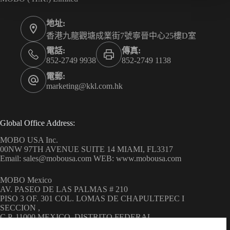
地址:
香港九龍觀塘成業街7號寧晉中心25樓D室
電話:
傳真:
852-2749 9938
852-2749 1138
電郵:
marketing@kkl.com.hk
Global Office Address:
MOBO USA Inc.
00NW 97TH AVENUE SUITE 14 MIAMI, FL3317
Email: sales@mobousa.com WEB: www.mobousa.com
MOBO Mexico
AV. PASEO DE LAS PALMAS # 210
PISO 3 OF. 301 COL. LOMAS DE CHAPULTEPEC I
SECCION ,
C.P. 11000 MEXICO, DISTRITO FEDERAL
WEB: www.mobo.com.mx