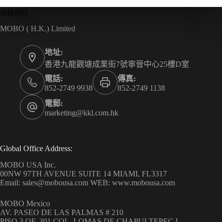
聯絡資料
MOBO ( H.K.) Limited
地址:
香港九龍觀塘成業街7號寧晉中心25樓D室
電話:
傳真:
852-2749 9938
852-2749 1138
電郵:
marketing@kkl.com.hk
Global Office Address:
MOBO USA Inc.
00NW 97TH AVENUE SUITE 14 MIAMI, FL3317
Email: sales@mobousa.com WEB: www.mobousa.com
MOBO Mexico
AV. PASEO DE LAS PALMAS # 210
PISO 3 OF. 301 COL. LOMAS DE CHAPULTEPEC I