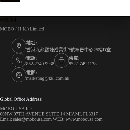
聯絡資料
MOBO ( H.K.) Limited
地址:
香港九龍觀塘成業街7號寧晉中心25樓D室
電話:
傳真:
852-2749 9938
852-2749 1138
電郵:
marketing@kkl.com.hk
Global Office Address:
MOBO USA Inc.
00NW 97TH AVENUE SUITE 14 MIAMI, FL3317
Email: sales@mobousa.com WEB: www.mobousa.com