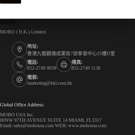
聯絡資料
MOBO ( H.K.) Limited
地址:
香港九龍觀塘成業街7號寧晉中心25樓D室
電話:
傳真:
852-2749 9938
852-2749 1138
電郵:
marketing@kkl.com.hk
Global Office Address:
MOBO USA Inc.
00NW 97TH AVENUE SUITE 14 MIAMI, FL3317
Email: sales@mobousa.com WEB: www.mobousa.com