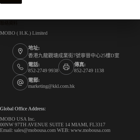
聯絡資料
MOBO ( H.K.) Limited
地址:
香港九龍觀塘成業街7號寧晉中心25樓D室
電話:
傳真:
852-2749 9938
852-2749 1138
電郵:
marketing@kkl.com.hk
Global Office Address:
MOBO USA Inc.
00NW 97TH AVENUE SUITE 14 MIAMI, FL3317
Email: sales@mobousa.com WEB: www.mobousa.com