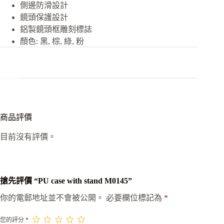
側邊防滑設計
鏡頭保護設計
鋁製鏡頭框雕刻標誌
顏色: 黑, 棕, 綠, 粉
商品評價
目前沒有評價。
搶先評價 “PU case with stand M0145”
你的電郵地址並不會被公開。
必要欄位標記為
*
您的評分
*