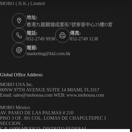
MOBO ( H.K.) Limited
地址:
香港九龍觀塘成業街7號寧晉中心25樓D室
電話:
傳真:
852-2749 9938
852-2749 1138
電郵:
marketing@kkl.com.hk
Global Office Address:
MOBO USA Inc.
00NW 97TH AVENUE SUITE 14 MIAMI, FL3317
Email: sales@mobousa.com WEB: www.mobousa.com
MOBO Mexico
AV. PASEO DE LAS PALMAS # 210
PISO 3 OF. 301 COL. LOMAS DE CHAPULTEPEC I
SECCION ,
C.P. 11000 MEXICO, DISTRITO FEDERAL