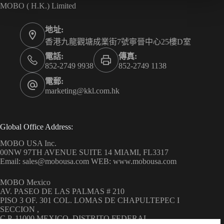
MOBO ( H.K.) Limited
地址:
香港九龍觀塘成業街7號寧晉中心25樓D室
電話:
傳真:
852-2749 9938
852-2749 1138
電郵:
marketing@kkl.com.hk
Global Office Address:
MOBO USA Inc.
00NW 97TH AVENUE SUITE 14 MIAMI, FL3317
Email: sales@mobousa.com WEB: www.mobousa.com
MOBO Mexico
AV. PASEO DE LAS PALMAS # 210
PISO 3 OF. 301 COL. LOMAS DE CHAPULTEPEC I
SECCION ,
C.P. 11000 MEXICO, DISTRITO FEDERAL