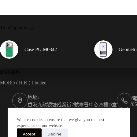
Trending now
Case PU M0342
Geometr
聯絡資料
MOBO ( H.K.) Limited
地址:
電
85
香港九龍觀塘成業街7號寧晉中心25樓D室
傳真:
電郵:
852-2749 1138
marketing@kkl.com.hk
We use cookies to ensure that we give you the best
experience on our website.
Accept
Decline