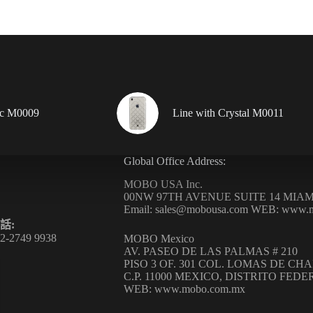
ic M0009
Line with Crystal M0011
Global Office Address:
MOBO USA Inc.
00NW 97TH AVENUE SUITE 14 MIAMI
Email: sales@mobousa.com WEB: www.
話:
2-2749 9938
MOBO Mexico
AV. PASEO DE LAS PALMAS # 210
PISO 3 OF. 301 COL. LOMAS DE CH
C.P. 11000 MEXICO, DISTRITO FED
WEB: www.mobo.com.mx