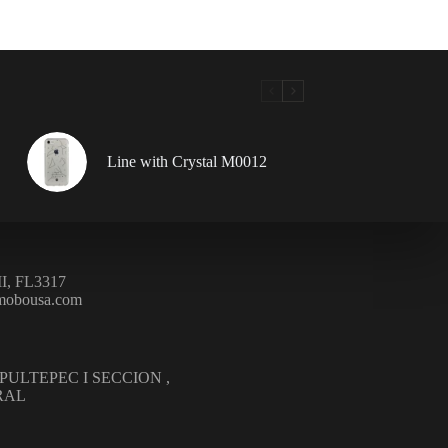
Line with Crystal M0012
, FL3317
mobousa.com
APULTEPEC I SECCION ,
ERAL