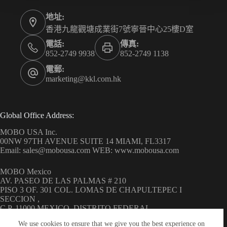
地址:
香港九龍觀塘成業街7號寧晉中心25樓D室
電話:
傳真:
852-2749 9938
852-2749 1138
電郵:
marketing@kkl.com.hk
Global Office Address:
MOBO USA Inc.
00NW 97TH AVENUE SUITE 14 MIAMI, FL3317
Email: sales@mobousa.com WEB: www.mobousa.com
MOBO Mexico
AV. PASEO DE LAS PALMAS # 210
PISO 3 OF. 301 COL. LOMAS DE CHAPULTEPEC I
SECCION ,
C.P. 11000 MEXICO, DISTRITO FEDERAL
WEB: www.mobo.com.mx
We use cookies to ensure that we give you the best experience on