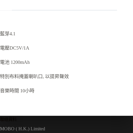
藍芽4.1
電壓DC5V/1A
電池 1200mAh
特別布料掩蓋喇叭口, 以提昇聲效
音樂時間 10小時
聯絡資料
MOBO ( H.K.) Limited