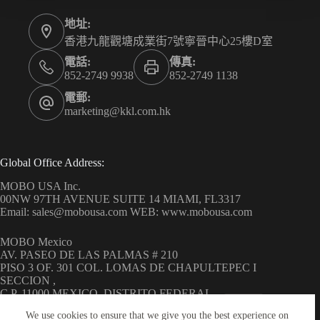
地址:
香港九龍觀塘成業街7號寧晉中心25樓D室
電話:
傳真:
852-2749 9938
852-2749 1138
電郵:
marketing@kkl.com.hk
Global Office Address:
MOBO USA Inc.
00NW 97TH AVENUE SUITE 14 MIAMI, FL3317
Email: sales@mobousa.com WEB: www.mobousa.com
MOBO Mexico
AV. PASEO DE LAS PALMAS # 210
PISO 3 OF. 301 COL. LOMAS DE CHAPULTEPEC I
SECCION ,
C.P. 11000 MEXICO, DISTRITO FEDERAL
WEB: www.mobo.com.mx
We use cookies to ensure that we give you the best experience on