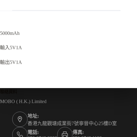
5000mAh
輸入5V1A
輸出5V1A
聯絡資料
MOBO ( H.K.) Limited
地址:
香港九龍觀塘成業街7號寧晉中心25樓D室
電話:
傳真: