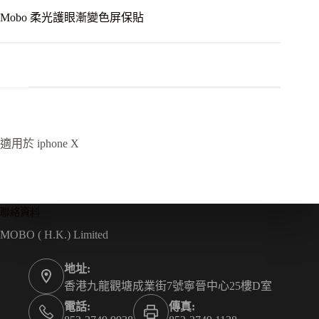
Mobo 柔光護眼漸變色屏保貼
適用於 iphone X
聯絡資料
MOBO ( H.K.) Limited
地址:
香港九龍觀塘成業街7號寧晉中心25樓D室
電話:
傳真: