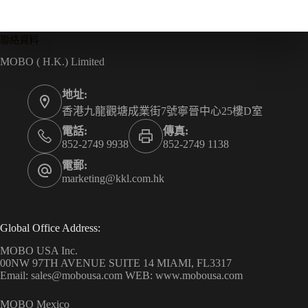
聯絡資料
MOBO ( H.K.) Limited
地址:
香港九龍觀塘成業街7號寧晉中心25樓D室
電話:
傳真:
852-2749 9938
852-2749 1138
電郵:
marketing@kkl.com.hk
Global Office Address:
MOBO USA Inc.
00NW 97TH AVENUE SUITE 14 MIAMI, FL3317
Email: sales@mobousa.com WEB: www.mobousa.com
MOBO Mexico