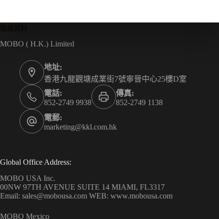
聯絡資料
MOBO ( H.K.) Limited
地址:
香港九龍觀塘成業街7號寧晉中心25樓D室
電話:
傳真:
852-2749 9938
852-2749 1138
電郵:
marketing@kkl.com.hk
Global Office Address:
MOBO USA Inc.
00NW 97TH AVENUE SUITE 14 MIAMI, FL3317
Email: sales@mobousa.com WEB: www.mobousa.com
MOBO Mexico