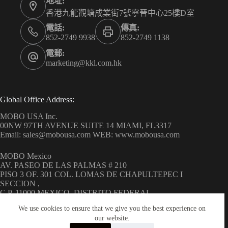
地址:
香港九龍觀塘成業街7號寧晉中心25樓D室
電話:
傳真:
852-2749 9938
852-2749 1138
電郵:
marketing@kkl.com.hk
Global Office Address:
MOBO USA Inc.
00NW 97TH AVENUE SUITE 14 MIAMI, FL3317
Email: sales@mobousa.com WEB: www.mobousa.com
MOBO Mexico
AV. PASEO DE LAS PALMAS # 210
PISO 3 OF. 301 COL. LOMAS DE CHAPULTEPEC I
SECCION ,
C.P. 11000 MEXICO, DISTRITO FEDERAL
WEB: www.mobo.com.mx
We use cookies to ensure that we give you the best experience on
our website.