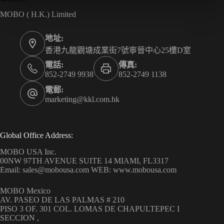
MOBO ( H.K.) Limited
地址:
香港九龍觀塘成業街7號寧晉中心25樓D室
電話:
傳真:
852-2749 9938
852-2749 1138
電郵:
marketing@kkl.com.hk
Global Office Address:
MOBO USA Inc.
00NW 97TH AVENUE SUITE 14 MIAMI, FL3317
Email: sales@mobousa.com WEB: www.mobousa.com
MOBO Mexico
AV. PASEO DE LAS PALMAS # 210
PISO 3 OF. 301 COL. LOMAS DE CHAPULTEPEC I
SECCION ,