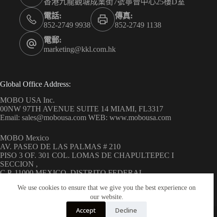
香港九龍觀塘成業街7號寧晉中心25樓D室
電話:
傳真:
852-2749 9938
852-2749 1138
電郵:
marketing@kkl.com.hk
Global Office Address:
MOBO USA Inc.
00NW 97TH AVENUE SUITE 14 MIAMI, FL3317
Email: sales@mobousa.com WEB: www.mobousa.com
MOBO Mexico
AV. PASEO DE LAS PALMAS # 210
PISO 3 OF. 301 COL. LOMAS DE CHAPULTEPEC I
SECCION ,
C.P. 11000 MEXICO, DISTRITO FEDERAL
WEB: www.mobo.com.mx
We use cookies to ensure that we give you the best experience on
our website.
Accept
Decline
Copyright © 2026 MOBO ( H.K.) Limited