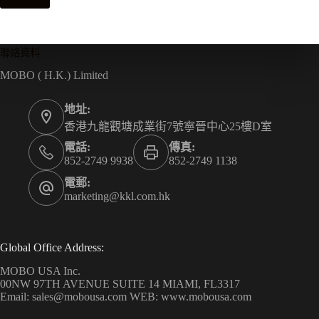
聯絡資料
MOBO ( H.K.) Limited
地址:
香港九龍觀塘成業街7號寧晉中心25樓D室
電話:
傳真:
852-2749 9938
852-2749 1138
電郵:
marketing@kkl.com.hk
Global Office Address:
MOBO USA Inc.
00NW 97TH AVENUE SUITE 14 MIAMI, FL3317
Email: sales@mobousa.com WEB: www.mobousa.com