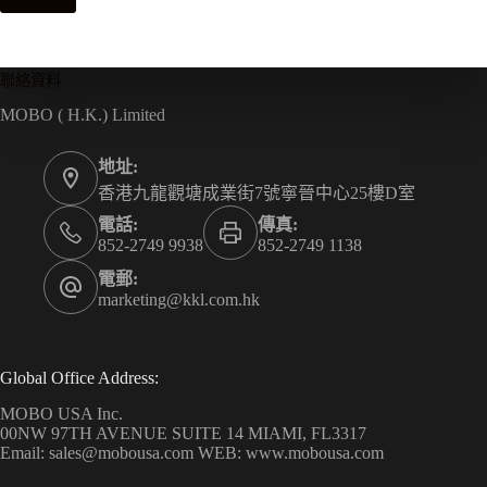
聯絡資料
MOBO ( H.K.) Limited
地址:
香港九龍觀塘成業街7號寧晉中心25樓D室
電話:
傳真:
852-2749 9938
852-2749 1138
電郵:
marketing@kkl.com.hk
Global Office Address:
MOBO USA Inc.
00NW 97TH AVENUE SUITE 14 MIAMI, FL3317
Email: sales@mobousa.com WEB: www.mobousa.com