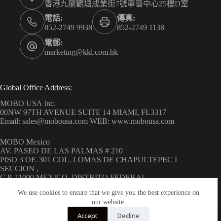
香港九龍觀塘成業街7號寧晉中心25樓D室
電話:
傳真:
852-2749 9938
852-2749 1138
電郵:
marketing@kkl.com.hk
Global Office Address:
MOBO USA Inc.
00NW 97TH AVENUE SUITE 14 MIAMI, FL3317
Email: sales@mobousa.com WEB: www.mobousa.com
MOBO Mexico
AV. PASEO DE LAS PALMAS # 210
PISO 3 OF. 301 COL. LOMAS DE CHAPULTEPEC I
SECCION ,
C.P. 11000 MEXICO, DISTRITO FEDERAL
WEB: www.mobo.com.mx
We use cookies to ensure that we give you the best experience on
our website.
Accept
Decline
Copyright © 2026 MOBO ( H.K.) Limited