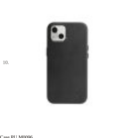
Case PU M0096