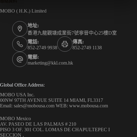
聯絡資料
MOBO ( H.K.) Limited
地址:
香港九龍觀塘成業街7號寧晉中心25樓D室
電話:
傳真:
852-2749 9938
852-2749 1138
電郵:
marketing@kkl.com.hk
Global Office Address:
MOBO USA Inc.
00NW 97TH AVENUE SUITE 14 MIAMI, FL3317
Email: sales@mobousa.com WEB: www.mobousa.com
MOBO Mexico
AV. PASEO DE LAS PALMAS # 210
PISO 3 OF. 301 COL. LOMAS DE CHAPULTEPEC I
SECCION ,