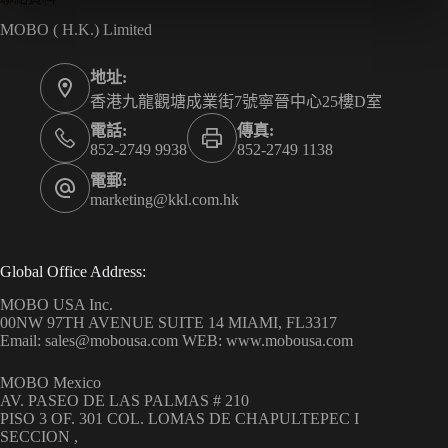
MOBO ( H.K.) Limited
地址:
香港九龍觀塘成業街7號寧晉中心25樓D室
電話:
傳真:
852-2749 9938
852-2749 1138
電郵:
marketing@kkl.com.hk
Global Office Address:
MOBO USA Inc.
00NW 97TH AVENUE SUITE 14 MIAMI, FL3317
Email: sales@mobousa.com WEB: www.mobousa.com
MOBO Mexico
AV. PASEO DE LAS PALMAS # 210
PISO 3 OF. 301 COL. LOMAS DE CHAPULTEPEC I
SECCION ,