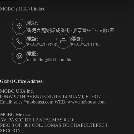
MOBO ( H.K.) Limited
地址:
香港九龍觀塘成業街7號寧晉中心25樓D室
電話:
傳真:
852-2749 9938
852-2749 1138
電郵:
marketing@kkl.com.hk
Global Office Address:
MOBO USA Inc.
00NW 97TH AVENUE SUITE 14 MIAMI, FL3317
Email: sales@mobousa.com WEB: www.mobousa.com
MOBO Mexico
AV. PASEO DE LAS PALMAS # 210
PISO 3 OF. 301 COL. LOMAS DE CHAPULTEPEC I
SECCION ,