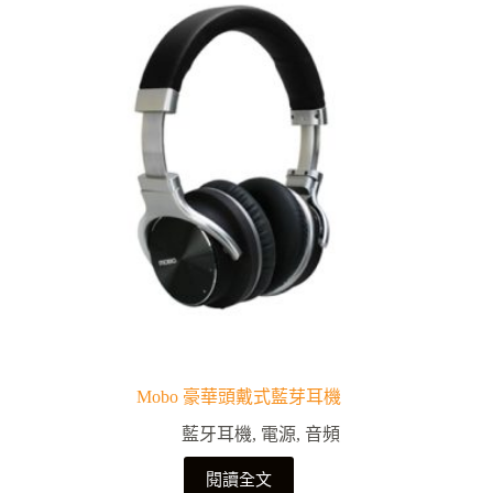
Mobo 豪華頭戴式藍芽耳機
藍牙耳機
,
電源
,
音頻
閱讀全文