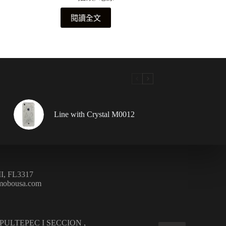
閱讀全文
Line with Crystal M0012
, FL3317
mobousa.com
APULTEPEC I SECCION ,