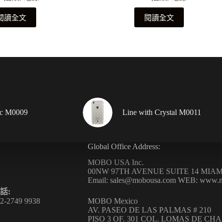
閱讀全文
閱讀全文
ic M0009
Line with Crystal M0011
Global Office Address:
MOBO USA Inc.
00NW 97TH AVENUE SUITE 14 MIAMI
Email: sales@mobousa.com WEB: www.
話:
2-2749 9938
MOBO Mexico
AV. PASEO DE LAS PALMAS # 210
PISO 3 OF. 301 COL. LOMAS DE CH