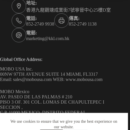
地址:
香港九龍觀塘成業街7號寧晉中心25樓D室
電話:
傳真:
852-2749 9938
852-2749 1138
電郵:
marketing@kkl.com.hk
Global Office Address:
MOBO USA Inc.
00NW 97TH AVENUE SUITE 14 MIAMI, FL3317
Email: sales@mobousa.com WEB: www.mobousa.com
MOBO Mexico
AV. PASEO DE LAS PALMAS # 210
PISO 3 OF. 301 COL. LOMAS DE CHAPULTEPEC I
SECCION ,
C.P. 11000 MEXICO, DISTRITO FEDERAL
WEB: www.mobo.com.mx
We use cookies to ensure that we give you the best experience on
our website.